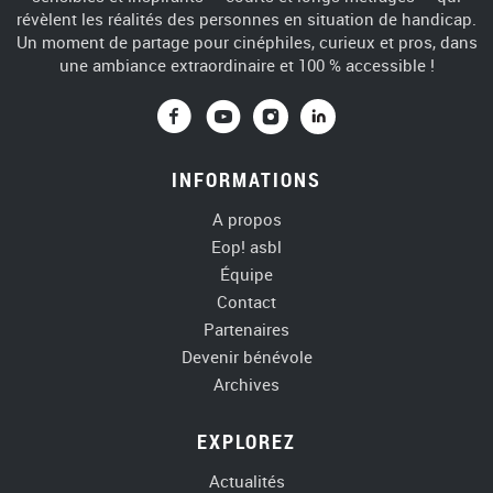
révèlent les réalités des personnes en situation de handicap.
Un moment de partage pour cinéphiles, curieux et pros, dans
une ambiance extraordinaire et 100 % accessible !
Vers Facebook
Vers Youtube
Vers Instagra
Vers Linke
INFORMATIONS
A propos
Eop! asbl
Équipe
Contact
Partenaires
Devenir bénévole
Archives
EXPLOREZ
Actualités