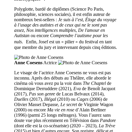
Polyglotte, bardé de diplômes (Science Po Paris,
philosophie, sciences sociales), il est enfin auteur de
nombreux best-sellers :
Je suis à l’est
,
Éloge du voyage
à l’usage des autistes et de ceux qui ne le sont pas
assez
,
Nos intelligences multiples
,
De l'amour en
Autistan
ou encore
Comprendre l’autisme pour les
nuls
. Enfin, Josef est un « pilier » du festival en tant
que membre du jury et intervenant depuis cinq éditions.
Anne Coesens
Actrice
Le visage de l’actrice Anne Coesens ne vous est pas
inconnu. Après des débuts au Théâtre, elle aborde le
cinéma où vous avez pu la voir dans
The Chaptel
de
Dominique Derruddere (2021),
Eva
de Benoît Jacquot
(2017),
Pas son genre
de Lucas Belvaux (2014),
Duelles
(2017),
Illégal
(2010) ou
Cages
(2006) de
Olivier Masset Depasse,
Le secret
de Virginie Wagon
(2000) ou encore
Ma vie en rose
d’Alain Berliner
(1996) (parmi 25 longs métrages). Vous l’aurez sans
doute vue plus récemment en Télévision dans
Pandore
(dont elle est la co-scénariste) (2020 – 2023),
La Trève
(2015) et bien d’autres encore. Son registre, délicat et