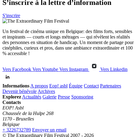
S’inscrire à la lettre d’information
S'inscrire
Un festival de cinéma unique en Belgique: des films forts, sensibles
et inspirants — courts et longs métrages — qui révèlent les réalités
des personnes en situation de handicap. Un moment de partage pour
cinéphiles, curieux et pros, dans une ambiance extraordinaire et 100
% accessible !
Vers Facebook
Vers Youtube
Vers Instagram
Vers Linkedin
Informations
A propos
Eop! asbl
Équipe
Contact
Partenaires
Devenir bénévole
Archives
Explorez
Actualités
Galerie
Presse
Sponsoring
Contacts
EOP! Asbl
Chaussée de la Hulpe 268
1170 - Bruxelles
Belgique
+ 3226732789
Envoyer un email
© The Extraordinary Film Festival 2007 - 2026