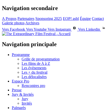
Navigation secondaire
A Propos
Partenaires
Sponsoring 2025
EOP! asbl
Équipe
Contact
Galerie photos
Archives
Vers Facebook
Vers Youtube
Vers Instagram
Vers Linkedin
Navigation principale
Programme
Grille de programmation
Les films de A à Z
Les événements
Les + du festival
Les délocalisées
Espace Pro
Rencontres pro
Presse
Jury & Invités
Jury
Invités
Palmarès