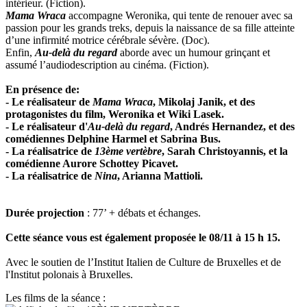
intérieur. (Fiction).
Mama Wraca
accompagne Weronika, qui tente de renouer avec sa
passion pour les grands treks, depuis la naissance de sa fille atteinte
d’une infirmité motrice cérébrale sévère. (Doc).
Enfin,
Au-delà du regard
aborde avec un humour grinçant et
assumé l’audiodescription au cinéma. (Fiction).
En présence de:
- Le réalisateur de
Mama Wraca
, Mikolaj Janik, et des
protagonistes du film, Weronika et Wiki Lasek.
- Le réalisateur d'
Au-delà du regard
, Andrés Hernandez, et des
comédiennes Delphine Harmel et Sabrina Bus.
- La réalisatrice de
13ème vertèbre
, Sarah Christoyannis, et la
comédienne Aurore Schottey Picavet.
- La réalisatrice de
Nina
, Arianna Mattioli.
Durée projection
: 77’ + débats et échanges.
Cette séance vous est également proposée le 08/11 à 15 h 15.
Avec le soutien de l’Institut Italien de Culture de Bruxelles et de
l'Institut polonais à Bruxelles.
Les films de la séance :